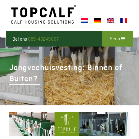
Menu
Bel ons
085-48249007
Jongveehuisvesting: Binnen of
Buiten?