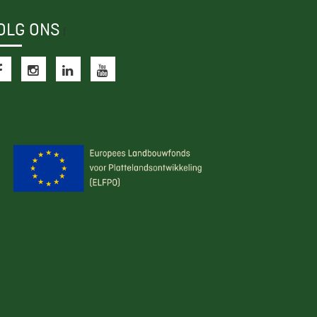
OLG ONS
f