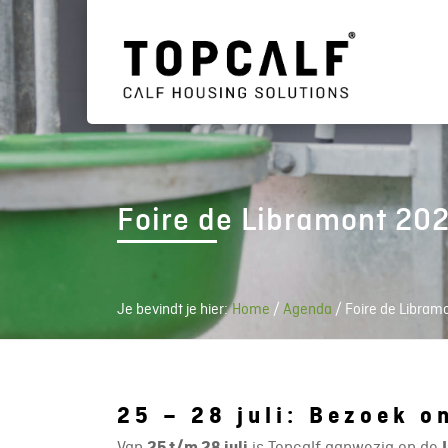
Foire de Libramont 20
Je bevindt je hier:
Home
/
Agenda
/
Foire de Libram
25 – 28 juli: Bezoek o
Van
25 t/m 28 juli
is Topcalf aanwezig op de