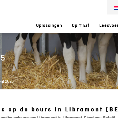
Oplossingen
Op ‘t Erf
Leesvoe
25
ont 2025
ns op de beurs in Libramont (B
Landbouwbeurs van Libramont
in
Libramont-Chevigny, België
.