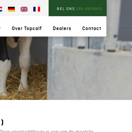
BEL ONS
085-4824900
r
Over Topcalf
Dealers
Contact
E)
 Deze openluchtbeurs is een van de grootste