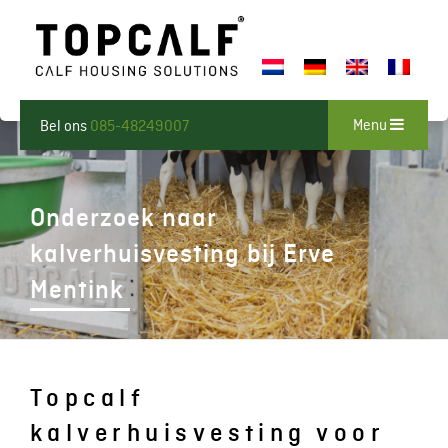
Menu
Bel ons
085-48249007
Onderzoek naar
kalverhuisvesting bij Erve
Mentink
Topcalf
kalverhuisvesting voor