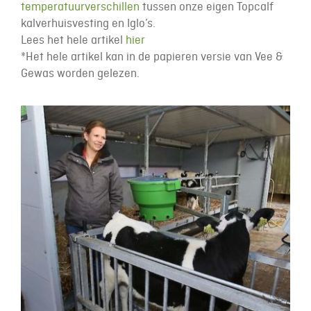
temperatuurverschillen
tussen onze eigen Topcalf
kalverhuisvesting en Iglo’s.
Lees het hele artikel
hier
*Het hele artikel kan in de papieren versie van Vee &
Gewas worden gelezen.