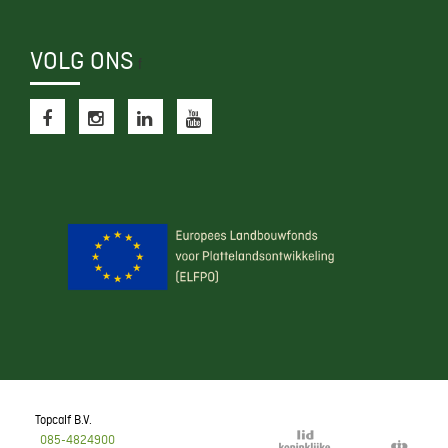
VOLG ONS
f
Topcalf B.V.
085-4824900