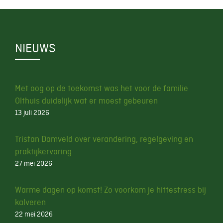
NIEUWS
Met oog op de toekomst was het voor de familie
Olthuis duidelijk wat er moest gebeuren
13 juli 2026
Tristan Damveld over verandering, regelgeving en
praktijkervaring
27 mei 2026
Warme dagen op komst! Zo voorkom je hittestress bij
kalveren
22 mei 2026