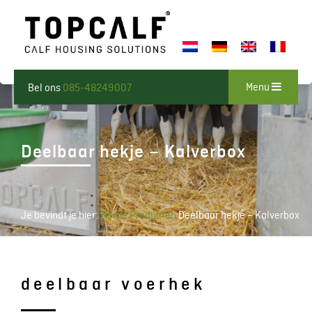
Menu
Bel ons
085-48249007
Deelbaar hekje – Kalverbox
Je bevindt je hier:
Home
Producten
Deelbaar hekje – Kalverbox
deelbaar voerhek