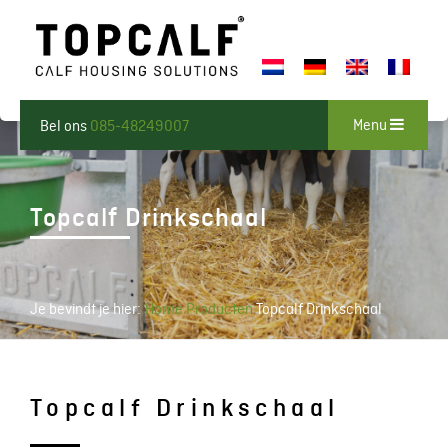
Menu
Bel ons
085-48249007
Topcalf Drinkschaal
Je bevindt je hier:
Home
Producten
Topcalf Drinkschaal
Topcalf Drinkschaal