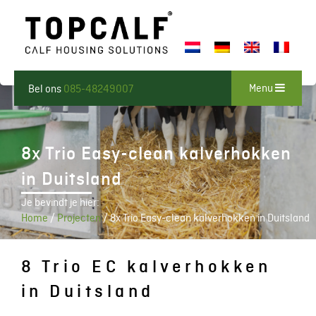
Menu
Bel ons
085-48249007
8x Trio Easy-clean kalverhokken
in Duitsland
Je bevindt je hier:
Home
/
Projecten
/
8x Trio Easy-clean kalverhokken in Duitsland
8 Trio EC kalverhokken
in Duitsland