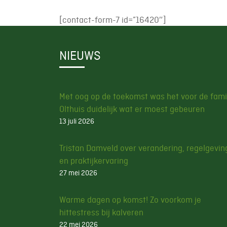
[contact-form-7 id=”16420″]
NIEUWS
Met oog op de toekomst was het voor de fami
Olthuis duidelijk wat er moest gebeuren
13 juli 2026
Tristan Damveld over verandering, regelgevin
en praktijkervaring
27 mei 2026
Warme dagen op komst! Zo voorkom je
hittestress bij kalveren
22 mei 2026