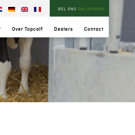
BEL ONS
085-4824900
r
Over Topcalf
Dealers
Contact