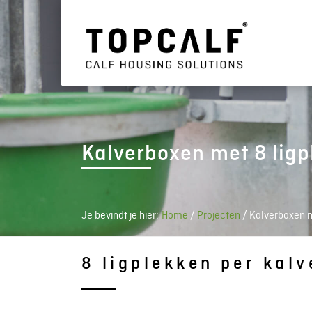
Kalverboxen met 8 lig
Je bevindt je hier:
Home
/
Projecten
/
Kalverboxen m
8 ligplekken per kalv