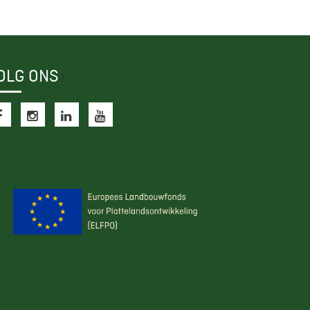
OLG ONS
f