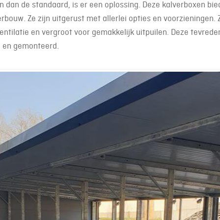
n dan de standaard, is er een oplossing. Deze kalverboxen biede
bouw. Ze zijn uitgerust met allerlei opties en voorzieningen.
tilatie en vergroot voor gemakkelijk uitpuilen. Deze tevrede
d en gemonteerd.