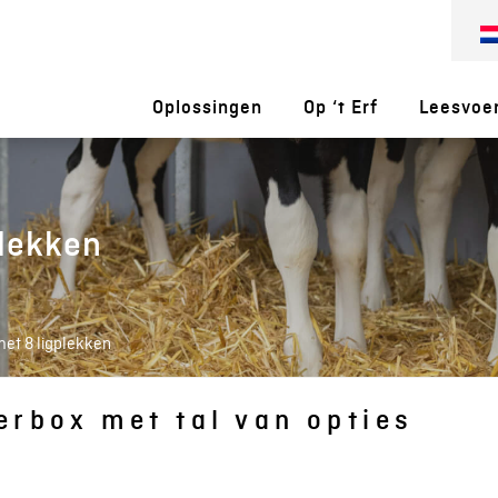
Oplossingen
Op ‘t Erf
Leesvoe
plekken
et 8 ligplekken
erbox met tal van opties